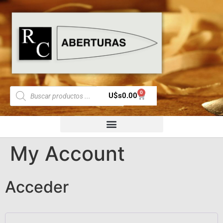
0
U$s
0.00
My Account
Acceder