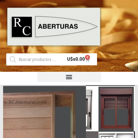
0
U$s
0.00