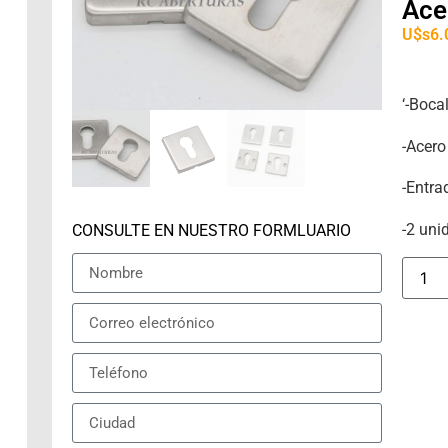
Ace
U$s
6.
‘-Boca
-Acero
-Entra
-2 un
CONSULTE EN NUESTRO FORMLUARIO